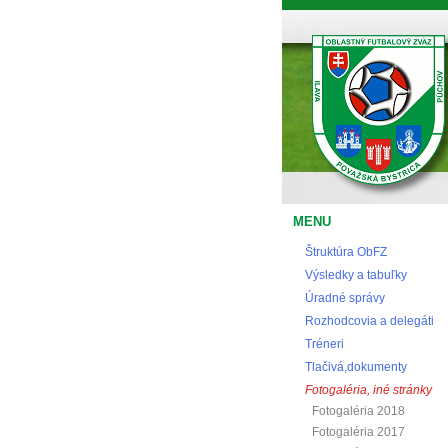
Oblastný futbalový zväz Považská Bystrica
MENU
Štruktúra ObFZ
Výsledky a tabuľky
Úradné správy
Rozhodcovia a delegáti
Tréneri
Tlačivá,dokumenty
Fotogaléria, iné stránky
Fotogaléria 2018
Fotogaléria 2017