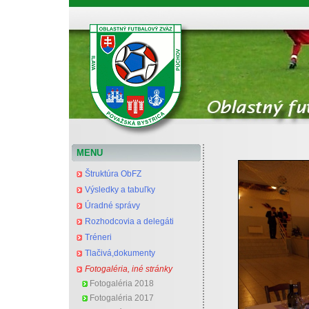
Oblastný futbalový zväz Považská Bystrica
MENU
Štruktúra ObFZ
Výsledky a tabuľky
Úradné správy
Rozhodcovia a delegáti
Tréneri
Tlačivá,dokumenty
Fotogaléria, iné stránky
Fotogaléria 2018
Fotogaléria 2017