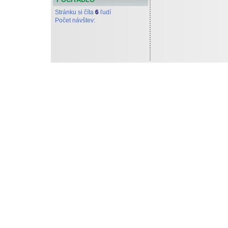
Stránku si číta
6
ľudí
Počet návštev:
Tieto stránky vytvoril a d