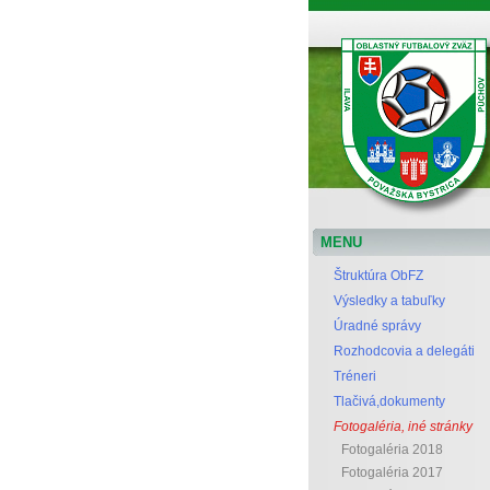
Oblastný futbalový zväz Považská Bystrica
MENU
Štruktúra ObFZ
Výsledky a tabuľky
Úradné správy
Rozhodcovia a delegáti
Tréneri
Tlačivá,dokumenty
Fotogaléria, iné stránky
Fotogaléria 2018
Fotogaléria 2017