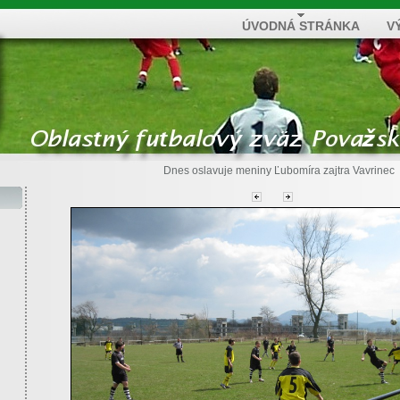
ÚVODNÁ STRÁNKA
V
Dnes oslavuje meniny
Ľubomíra
zajtra
Vavrinec