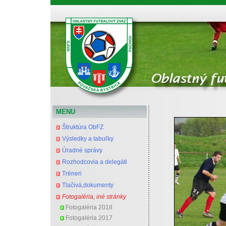
Oblastný futbalový zväz Považská Bystrica
MENU
Štruktúra ObFZ
Výsledky a tabuľky
Úradné správy
Rozhodcovia a delegáti
Tréneri
Tlačivá,dokumenty
Fotogaléria, iné stránky
Fotogaléria 2018
Fotogaléria 2017