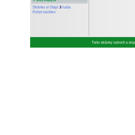
Stránku si čítajú
3
ľudia
Počet návštev:
Tieto stránky vytvoril a d