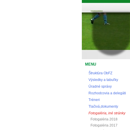
Oblastný futbalový zväz Považská Bystrica
MENU
Štruktúra ObFZ
Výsledky a tabuľky
Úradné správy
Rozhodcovia a delegáti
Tréneri
Tlačivá,dokumenty
Fotogaléria, iné stránky
Fotogaléria 2018
Fotogaléria 2017