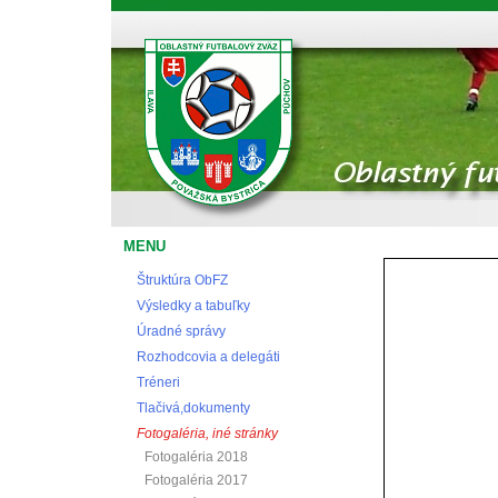
Oblastný futbalový zväz Považská Bystrica
MENU
Štruktúra ObFZ
Výsledky a tabuľky
Úradné správy
Rozhodcovia a delegáti
Tréneri
Tlačivá,dokumenty
Fotogaléria, iné stránky
Fotogaléria 2018
Fotogaléria 2017