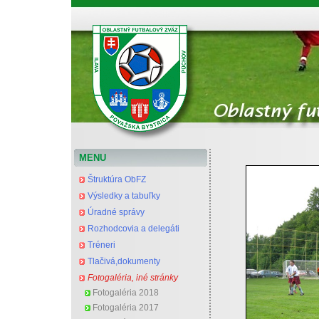
Oblastný futbalový zväz Považská Bystrica
MENU
Štruktúra ObFZ
Výsledky a tabuľky
Úradné správy
Rozhodcovia a delegáti
Tréneri
Tlačivá,dokumenty
Fotogaléria, iné stránky
Fotogaléria 2018
Fotogaléria 2017