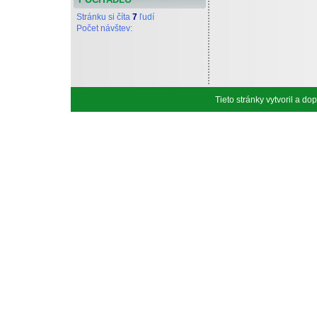
Stránku si číta
7
ľudí
Počet návštev:
Tieto stránky vytvoril a d