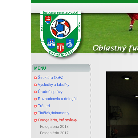
Oblastný futbalový zväz Považská Bystrica
MENU
Štruktúra ObFZ
Výsledky a tabuľky
Úradné správy
Rozhodcovia a delegáti
Tréneri
Tlačivá,dokumenty
Fotogaléria, iné stránky
Fotogaléria 2018
Fotogaléria 2017