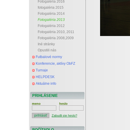
Fotogaléria 2016
fotogaléria 2015
Fotogaléria 2014
Fotogaléria 2013
Fotogaléria 2012
Fotogaléria 2010, 2011
Fotogaléria 2008,2009
Iné stránky
Opustili nás
Futbalové normy
Konferencie, aktívy ObFZ
Turnaje
HELPDESK
Aktuálne info
PRIHLÁSENIE
meno
heslo
Zabudli ste heslo?
POČÍTADLO