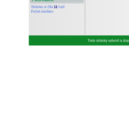
Stránku si číta
11
ľudí
Počet návštev:
Tieto stránky vytvoril a d