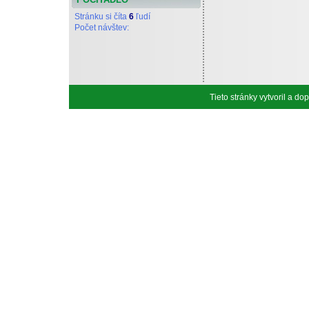
Stránku si číta
6
ľudí
Počet návštev:
Tieto stránky vytvoril a d