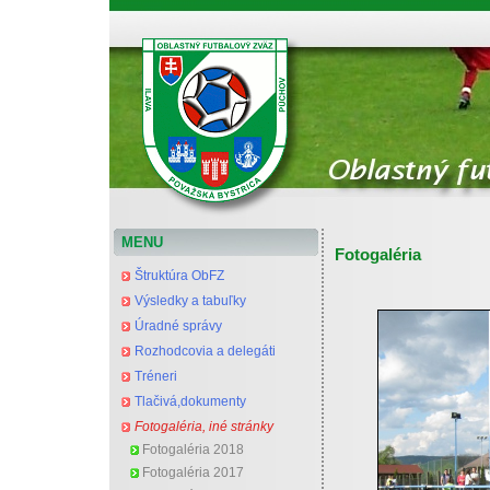
Oblastný futbalový zväz Považská Bystrica
MENU
Fotogaléria
Štruktúra ObFZ
Výsledky a tabuľky
Úradné správy
Rozhodcovia a delegáti
Tréneri
Tlačivá,dokumenty
Fotogaléria, iné stránky
Fotogaléria 2018
Fotogaléria 2017