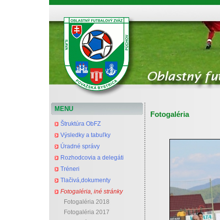
Oblastný futbalový zväz Považská Bystrica
MENU
Fotogaléria
Štruktúra ObFZ
Výsledky a tabuľky
Úradné správy
Rozhodcovia a delegáti
Tréneri
Tlačivá,dokumenty
Fotogaléria, iné stránky
Fotogaléria 2018
Fotogaléria 2017