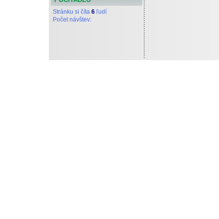
Stránku si číta
6
ľudí
Počet návštev:
Tieto stránky vytvoril a d