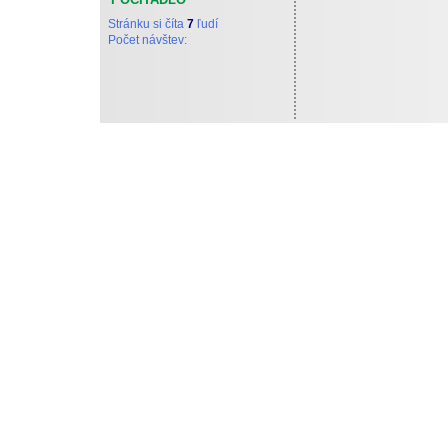
Stránku si číta
7
ľudí
Počet návštev:
Tieto stránky vytvoril a d