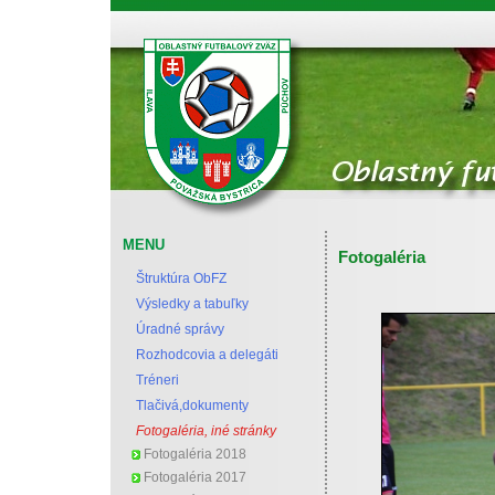
Oblastný futbalový zväz Považská Bystrica
MENU
Fotogaléria
Štruktúra ObFZ
Výsledky a tabuľky
Úradné správy
Rozhodcovia a delegáti
Tréneri
Tlačivá,dokumenty
Fotogaléria, iné stránky
Fotogaléria 2018
Fotogaléria 2017