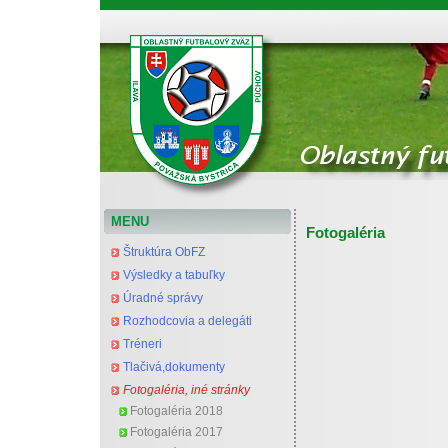
Oblastný futbalový zväz Považská Bystrica
MENU
Fotogaléria
Štruktúra ObFZ
Výsledky a tabuľky
Úradné správy
Rozhodcovia a delegáti
Tréneri
Tlačivá,dokumenty
Fotogaléria, iné stránky
Fotogaléria 2018
Fotogaléria 2017