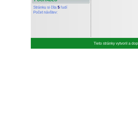
Stránku si číta
5
ľudí
Počet návštev:
Tieto stránky vytvoril a d