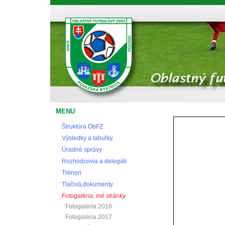
Oblastný futbalový zväz Považská Bystrica
MENU
Štruktúra ObFZ
Výsledky a tabuľky
Úradné správy
Rozhodcovia a delegáti
Tréneri
Tlačivá,dokumenty
Fotogaléria, iné stránky
Fotogaléria 2018
Fotogaléria 2017