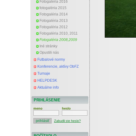
Fotogaléria 2016
fotogaléria 2015
Fotogaléria 2014
Fotogaléria 2013
Fotogaléria 2012
Fotogaléria 2010, 2011
Fotogaléria 2008,2009
Iné stránky
Opustili nás
Futbalové normy
Konferencie, aktívy ObFZ
Turnaje
HELPDESK
Aktuálne info
PRIHLÁSENIE
meno
heslo
Zabudli ste heslo?
POČÍTADLO