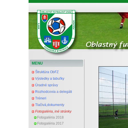
Oblastný futbalový zväz Považská Bystrica
MENU
Štruktúra ObFZ
Výsledky a tabuľky
Úradné správy
Rozhodcovia a delegáti
Tréneri
Tlačivá,dokumenty
Fotogaléria, iné stránky
Fotogaléria 2018
Fotogaléria 2017