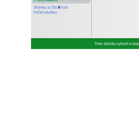
Stránku si číta
9
ľudí
Počet návštev:
Tieto stránky vytvoril a d