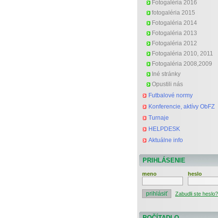
Fotogaléria 2016
fotogaléria 2015
Fotogaléria 2014
Fotogaléria 2013
Fotogaléria 2012
Fotogaléria 2010, 2011
Fotogaléria 2008,2009
Iné stránky
Opustili nás
Futbalové normy
Konferencie, aktívy ObFZ
Turnaje
HELPDESK
Aktuálne info
PRIHLÁSENIE
meno
heslo
Zabudli ste heslo?
POČÍTADLO