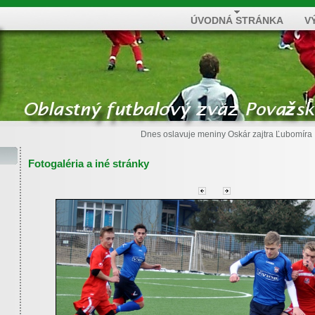
ÚVODNÁ STRÁNKA
V
Dnes oslavuje meniny
Oskár
zajtra
Ľubomíra
Fotogaléria a iné stránky