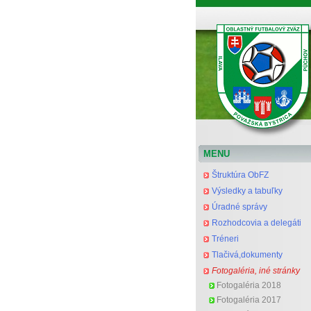
Oblastný futbalový zväz Považská Bystrica
MENU
Štruktúra ObFZ
Výsledky a tabuľky
Úradné správy
Rozhodcovia a delegáti
Tréneri
Tlačivá,dokumenty
Fotogaléria, iné stránky
Fotogaléria 2018
Fotogaléria 2017