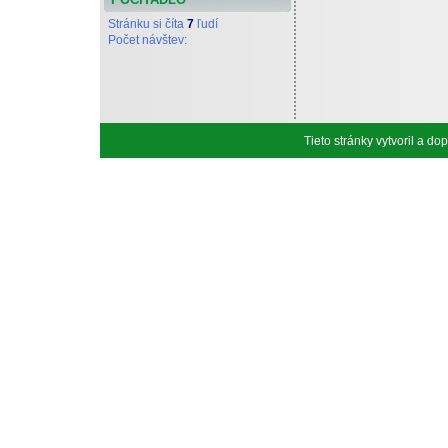
Stránku si číta
7
ľudí
Počet návštev:
Tieto stránky vytvoril a d