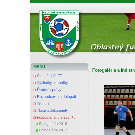
Oblastný futbalový zväz Považská Bystrica
MENU
Fotogaléria a iné st
Štruktúra ObFZ
Výsledky a tabuľky
Úradné správy
Rozhodcovia a delegáti
Tréneri
Tlačivá,dokumenty
Fotogaléria, iné stránky
Fotogaléria 2018
Fotogaléria 2017