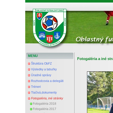
Oblastný futbalový zväz Považská Bystrica
MENU
Fotogaléria a iné st
Štruktúra ObFZ
Výsledky a tabuľky
Úradné správy
Rozhodcovia a delegáti
Tréneri
Tlačivá,dokumenty
Fotogaléria, iné stránky
Fotogaléria 2018
Fotogaléria 2017