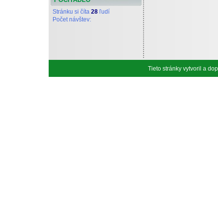
Stránku si číta
28
ľudí
Počet návštev:
Tieto stránky vytvoril a d