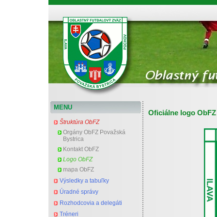
Oblastný futbalový zväz Považská Bystrica
MENU
Oficiálne logo ObFZ
Štruktúra ObFZ
Orgány ObFZ Považská
Bystrica
Kontakt ObFZ
Logo ObFZ
mapa ObFZ
Výsledky a tabuľky
Úradné správy
Rozhodcovia a delegáti
Tréneri