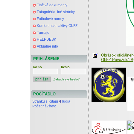
Tlačivá,dokumenty
Fotogaléria, iné stránky
Futbalové normy
Konferencie, aktívy ObFZ
Turnaje
HELPDESK
Aktuálne info
Obrázok oficiálneh
PRIHLÁSENIE
ObFZ Považská By
meno
heslo
Zabudli ste heslo?
POČÍTADLO
Stránku si čítajú
4
ľudia
Počet návštev: