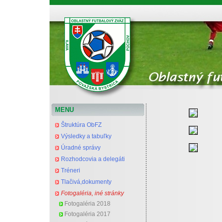
Oblastný futbalový zväz Považská Bystrica
MENU
Štruktúra ObFZ
Výsledky a tabuľky
Úradné správy
Rozhodcovia a delegáti
Tréneri
Tlačivá,dokumenty
Fotogaléria, iné stránky
Fotogaléria 2018
Fotogaléria 2017