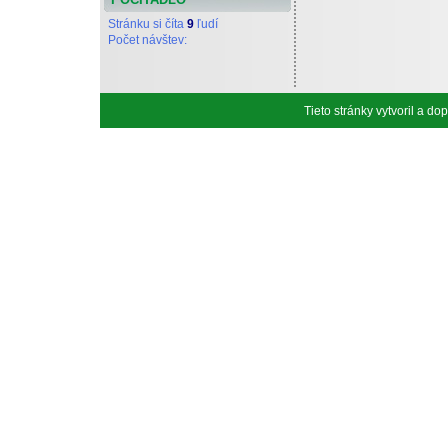
Stránku si číta
9
ľudí
Počet návštev:
Tieto stránky vytvoril a d