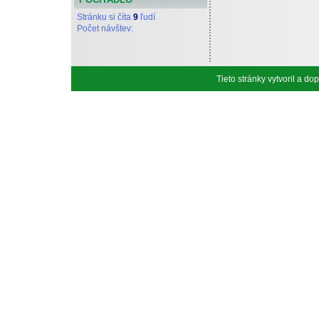
Stránku si číta
9
ľudí
Počet návštev:
Tieto stránky vytvoril a d