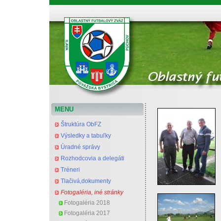
Oblastný futbalový zväz Považská Bystrica
MENU
Štruktúra ObFZ
Výsledky a tabuľky
Úradné správy
Rozhodcovia a delegáti
Tréneri
Tlačivá,dokumenty
Fotogaléria, iné stránky
Fotogaléria 2018
Fotogaléria 2017