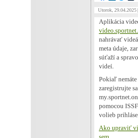
Utorok, 29.04.2025
Aplikácia vide
video.sportnet
nahrávať vide
meta údaje, za
súťaží a sprav
videí.
Pokiaľ nemáte
zaregistrujte s
my.sportnet.on
pomocou ISSF k
volieb prihláse
Ako upraviť vi
sem ...