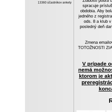
Žiadosti podľa
13360 účastníkov ankety
spracuje príslu
obdobia. Aby bol
jedného z registr
ods. 8 a klub v
posledný deň dan
Zmena email
TOTOŽNOSTI ZI
V prípade o
nemá možnosť
ktorom je a
preregistrá
konc
R