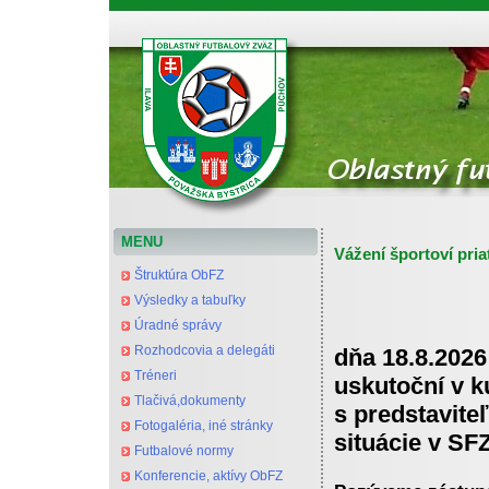
Oblastný futbalový zväz Považská Bystrica
MENU
Vážení športoví priat
Štruktúra ObFZ
Výsledky a tabuľky
Úradné správy
Rozhodcovia a delegáti
dňa 18.8.2026 
Tréneri
uskutoční v 
Tlačivá,dokumenty
s predstavite
Fotogaléria, iné stránky
situácie v SFZ
Futbalové normy
Konferencie, aktívy ObFZ