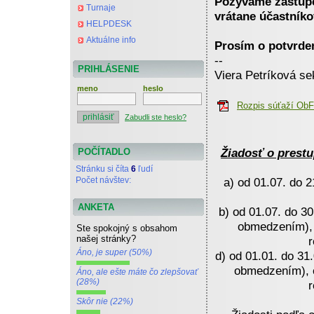
Pozývame zástupc
Turnaje
vrátane účastníko
HELPDESK
Aktuálne info
Prosím o potvrde
--
PRIHLÁSENIE
Viera Petríková se
meno
heslo
Rozpis súťaží Ob
Zabudli ste heslo?
Žiadosť o prest
POČÍTADLO
Stránku si číta
6
ľudí
Počet návštev:
a) od 01.07. do 2
ANKETA
b) od 01.07. do 30
obmedzením), c
Ste spokojný s obsahom
našej stránky?
r
Áno, je super (50%)
d) od 01.01. do 31
obmedzením), e
Áno, ale ešte máte čo zlepšovať
(28%)
r
Skôr nie (22%)