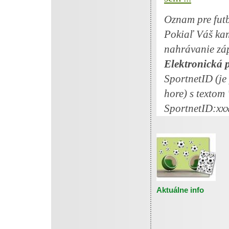
Oznam pre fut
Pokiaľ Váš ka
nahrávanie zá
Elektronická 
SportnetID (je
hore) s textom
SportnetID:xxxx
Aktuálne info