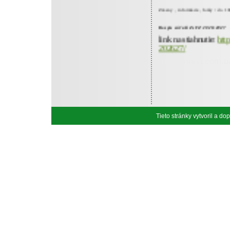
Zmeny , informácie, fotky / do 1
Rozpis súťaží ZsFZ 2026/2027
link na stiahnutie:
http
202627/
http://sonna.com.u
Tieto stránky vytvoril a d