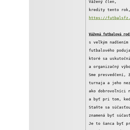
Vážený člen,  
kredity tento rok
https://futbalsfz
Vážená futbalová rod
s veľkým nadšením
futbalového poduj
ktoré sa uskutočn
a organizačný výb
Sme presvedčení, 
turnaja a jeho ne
ako dobrovoľníci 
a byť pri tom, ke
Staňte sa súčasťo
znamená byť súčas
Je to šanca byť p