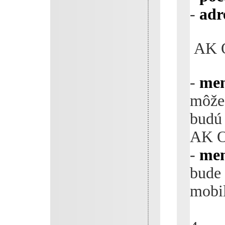
-
adr
AK 
-
men
môže 
budú 
AK 
-
men
bude
mobi