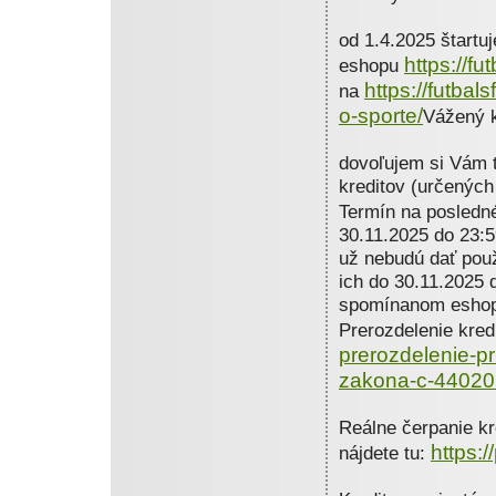
od 1.4.2025 štartuj
https://fu
eshopu
https://futba
na
o-sporte/
Vážený 
dovoľujem si Vám t
kreditov (určených
Termín na posledn
30.11.2025 do 23:5
už nebudú dať použ
ich do 30.11.2025 
spomínanom esho
Prerozdelenie kred
prerozdelenie-p
zakona-c-440201
Reálne čerpanie k
https:
nájdete tu: