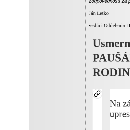
zodpovednosti za 
Ján Letko
vedúci Oddelenia IT
Usmern
PAUŠÁ
RODIN
Na zá
upres