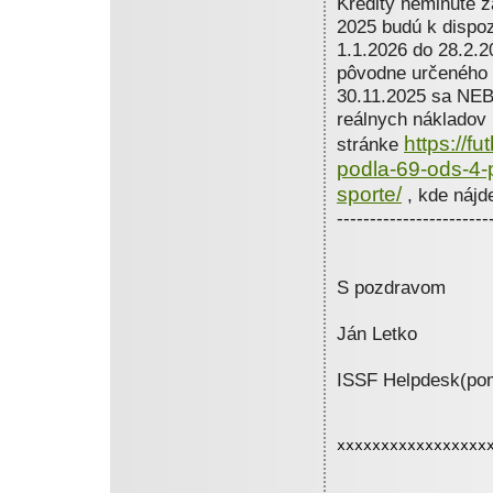
Kredity neminuté z
2025 budú k dispoz
1.1.2026 do 28.2.2
pôvodne určeného 
30.11.2025 sa NEB
reálnych nákladov
https://f
stránke
podla-69-ods-4-
sporte/
, kde nájd
-----------------------
S pozdravom
Ján Letko
ISSF Helpdesk(pom
xxxxxxxxxxxxxxxxx