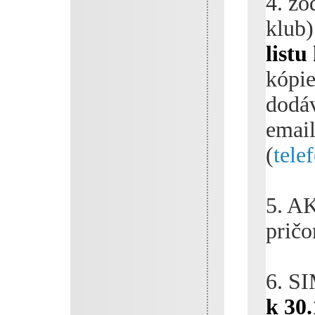
4. zo
klub
list
kópie
dodáv
emai
(
tele
5. A
prič
6. SI
k 30.