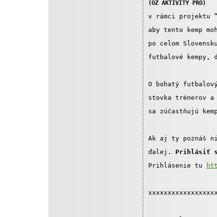
(OZ AKTIVITY PRO)
v rámci projektu 
aby tento kemp mo
po celom Slovensk
futbalové kempy, 
O bohatý futbalov
stovka trénerov a
sa zúčastňujú kem
Ak aj ty poznáš n
ďalej. 
Prihlásiť 
Prihlásenie tu 
ht
xxxxxxxxxxxxxxxxx