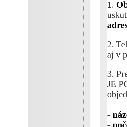
1.
Ob
uskut
adre
2. Te
aj v 
3. Pr
JE PO
objed
-
náz
-
poč