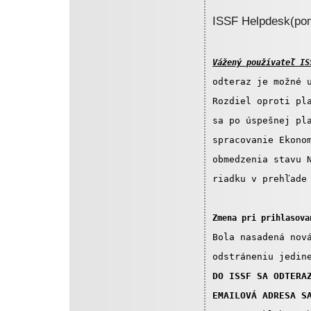
ISSF Helpdesk(pom
Vážený používateľ IS
odteraz je možné 
Rozdiel oproti pl
sa po úspešnej pl
spracovanie Ekono
obmedzenia stavu 
riadku v prehľade
Zmena pri prihlasova
Bola nasadená nov
odstráneniu jedin
DO ISSF SA ODTERA
EMAILOVÁ ADRESA S