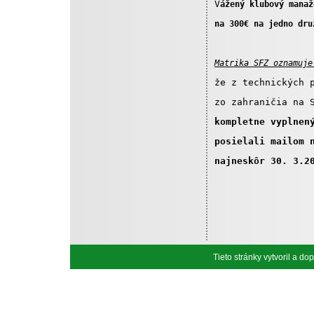
V
ážený klubový manaž
na 300€ na jedno dru
Matrika SFZ oznamuje
že z technických 
zo zahraničia na 
kompletne vyplnen
posielali mailom 
najneskôr 30. 3.2
Tieto stránky vytvoril a d