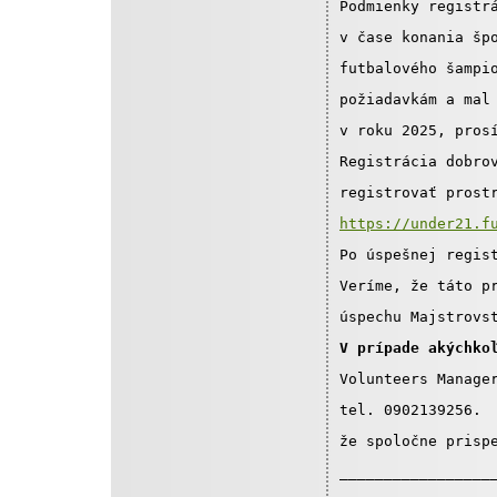
Podmienky registr
v čase konania šp
futbalového šampi
požiadavkám a mal
v roku 2025, pros
Registrácia dobro
registrovať prost
https://under21.f
Po úspešnej regis
Veríme, že táto p
úspechu Majstrovs
V prípade akýchko
Volunteers Manage
tel. 0902139256. 
že spoločne prisp
_________________