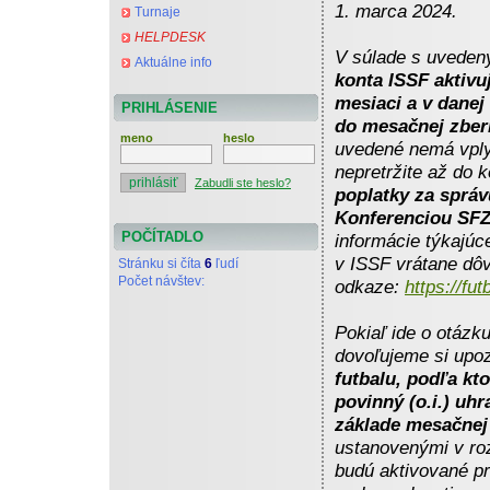
1. marca 2024.
Turnaje
HELPDESK
V súlade s uveden
Aktuálne info
konta ISSF aktiv
mesiaci a v danej
PRIHLÁSENIE
do mesačnej zbern
meno
heslo
uvedené nemá vply
nepretržite až do 
Zabudli ste heslo?
poplatky za správ
Konferenciou SFZ
POČÍTADLO
informácie týkajú
v ISSF vrátane dô
Stránku si číta
6
ľudí
Počet návštev:
odkaze:
https://fu
Pokiaľ ide o otázk
dovoľujeme si upoz
futbalu, podľa kt
povinný (o.i.) uh
základe mesačnej 
ustanovenými v roz
budú aktivované p