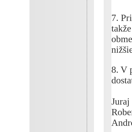
7. P
takže
obmed
nižši
8. V 
dosta
Juraj
Rober
Andr