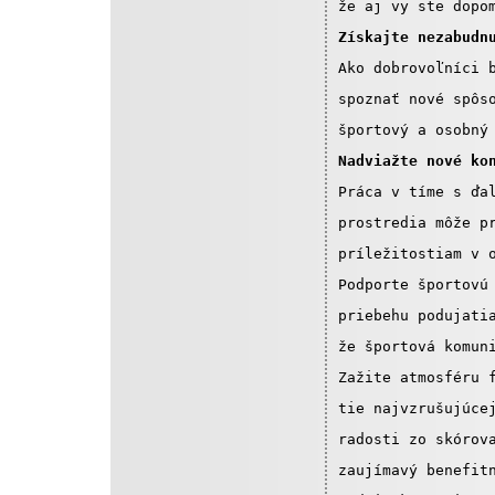
že aj vy ste dopo
Získajte nezabudn
Ako dobrovoľníci 
spoznať nové spôs
športový a osobný
Nadviažte nové ko
Práca v tíme s ďa
prostredia môže p
príležitostiam v 
Podporte športovú
priebehu podujati
že športová komun
Zažite atmosféru 
tie najvzrušujúce
radosti zo skórov
zaujímavý benefit