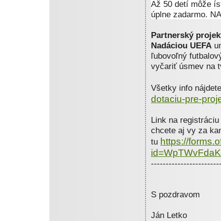
Až 50 detí môže í
úplne zadarmo. 
Partnerský projekt
Nadáciou UEFA
um
ľubovoľný futbalov
vyčariť úsmev na t
Všetky info nájdet
dotaciu-pre-pro
Link na registráciu
chcete aj vy za kam
https://forms
tu
id=WpTWvFdaK
-----------------------
S pozdravom
Ján Letko