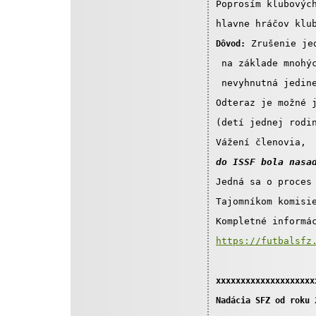
Poprosím klubovýc
hlavne hráčov klu
 Zrušenie je
Dôvod:
 na základe mnohý
 nevyhnutná jedin
Odteraz je možné 
(detí jednej rodi
Vážení členovia, 
do ISSF bola nasa
Jedná sa o proces
Tajomníkom komisi
Kompletné informá
https://futbalsfz
xxxxxxxxxxxxxxxxxxxx
Nadácia SFZ od roku 