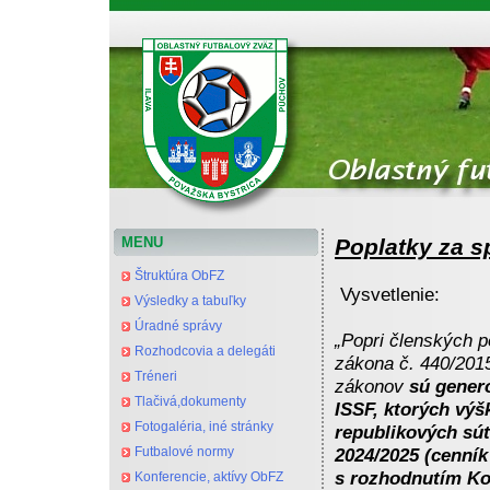
Oblastný futbalový zväz Považská Bystrica
MENU
Poplatky za s
Štruktúra ObFZ
Vysvetlenie:
Výsledky a tabuľky
Úradné správy
„Popri členských 
Rozhodcovia a delegáti
zákona č. 440/2015
Tréneri
zákonov
sú gener
Tlačivá,dokumenty
ISSF,
ktorých výš
Fotogaléria, iné stránky
republikových sú
Futbalové normy
2024/2025 (cenník
s rozhodnutím Ko
Konferencie, aktívy ObFZ