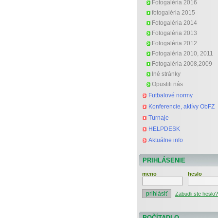
Fotogaléria 2016
fotogaléria 2015
Fotogaléria 2014
Fotogaléria 2013
Fotogaléria 2012
Fotogaléria 2010, 2011
Fotogaléria 2008,2009
Iné stránky
Opustili nás
Futbalové normy
Konferencie, aktívy ObFZ
Turnaje
HELPDESK
Aktuálne info
PRIHLÁSENIE
meno
heslo
Zabudli ste heslo?
POČÍTADLO