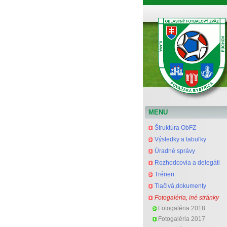
Oblastný futbalový zväz Považská Bystrica
MENU
Štruktúra ObFZ
Výsledky a tabuľky
Úradné správy
Rozhodcovia a delegáti
Tréneri
Tlačivá,dokumenty
Fotogaléria, iné stránky
Fotogaléria 2018
Fotogaléria 2017