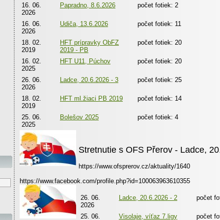
16. 06.
Papradno, 8.6.2026
počet fotiek: 2
2026
16. 06.
Udiča, 13.6.2026
počet fotiek: 11
2026
18. 02.
HFT prípravky ObFZ
počet fotiek: 20
2019
2019 - PB
16. 02.
HFT U11, Púchov
počet fotiek: 20
2025
26. 06.
Ladce, 20.6.2026 - 3
počet fotiek: 25
2026
18. 02.
HFT ml.žiaci PB 2019
počet fotiek: 14
2019
25. 06.
Bolešov 2025
počet fotiek: 4
2025
Stretnutie s OFS Přerov - Ladce, 2
https://www.ofsprerov.cz/aktuality/1640
https://www.facebook.com/profile.php?id=100063963610355
26. 06.
Ladce, 20.6.2026 - 2
počet fo
2026
25. 06.
Visolaje, víťaz 7.ligy
počet fo