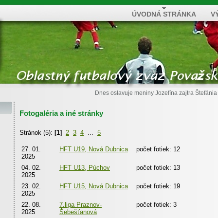
ÚVODNÁ STRÁNKA
V
Dnes oslavuje meniny
Jozefína
zajtra
Štefánia
Fotogaléria a iné stránky
Stránok (5):
[1]
2
3
4
...
5
27. 01.
HFT U19, Nová Dubnica
počet fotiek: 12
2025
04. 02.
HFT U13, Púchov
počet fotiek: 13
2025
23. 02.
HFT U15, Nová Dubnica
počet fotiek: 19
2025
22. 08.
7.liga Praznov-
počet fotiek: 3
2025
Šebešťanová