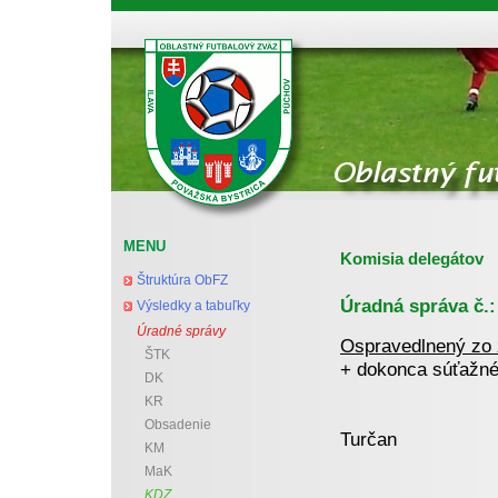
Oblastný futbalový zväz Považská Bystrica
MENU
Komisia delegátov
Štruktúra ObFZ
Úradná správa č.:
Výsledky a tabuľky
Úradné správy
Ospravedlnený zo
ŠTK
+ dokonca súťažné
DK
KR
Mi
Obsadenie
Turčan
KM
pr
MaK
KDZ