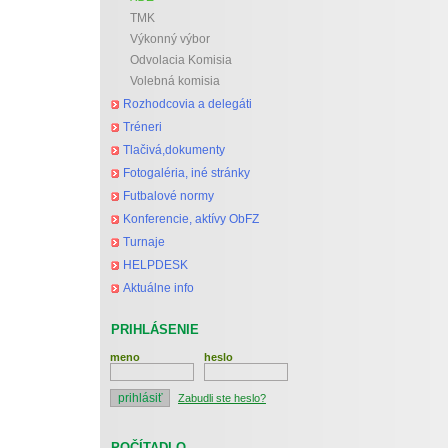
TMK
Výkonný výbor
Odvolacia Komisia
Volebná komisia
Rozhodcovia a delegáti
Tréneri
Tlačivá,dokumenty
Fotogaléria, iné stránky
Futbalové normy
Konferencie, aktívy ObFZ
Turnaje
HELPDESK
Aktuálne info
PRIHLÁSENIE
meno
heslo
Zabudli ste heslo?
POČÍTADLO