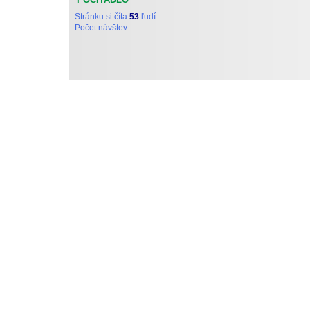
Stránku si číta
53
ľudí
Počet návštev:
Tieto stránky vytvoril a d