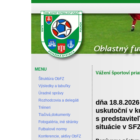
Oblastný futbalový zväz Považská Bystrica
MENU
Vážení športoví priat
Štruktúra ObFZ
Výsledky a tabuľky
Úradné správy
Rozhodcovia a delegáti
dňa 18.8.2026 
Tréneri
uskutoční v 
Tlačivá,dokumenty
s predstavite
Fotogaléria, iné stránky
situácie v SFZ
Futbalové normy
Konferencie, aktívy ObFZ