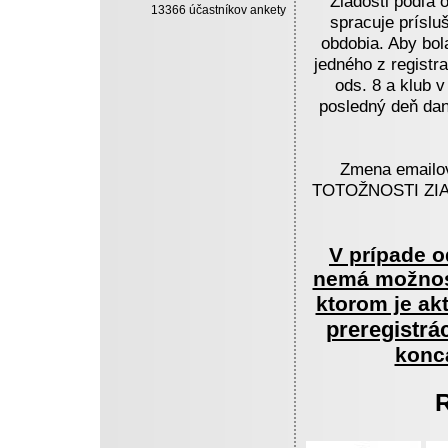
Žiadosti podľa
13366 účastníkov ankety
spracuje príslu
obdobia. Aby bol
jedného z registr
ods. 8 a klub v
posledný deň dan
Zmena email
TOTOŽNOSTI ZI
V prípade o
nemá možnosť
ktorom je a
preregistrá
konc
R