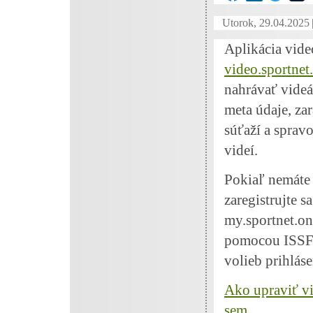
Utorok, 29.04.2025
Aplikácia vide
video.sportnet
nahrávať vide
meta údaje, za
súťaží a sprav
videí.
Pokiaľ nemáte
zaregistrujte s
my.sportnet.on
pomocou ISSF k
volieb prihláse
Ako upraviť vi
sem ...