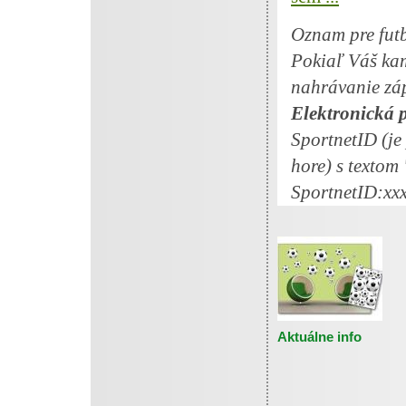
Oznam pre fut
Pokiaľ Váš ka
nahrávanie zá
Elektronická 
SportnetID (je
hore) s textom
SportnetID:xxxx
Aktuálne info