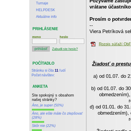
Pozývame zástupc
Turnaje
vrátane účastníko
HELPDESK
Aktuálne info
Prosím o potvrde
--
PRIHLÁSENIE
Viera Petríková se
meno
heslo
Rozpis súťaží Ob
Zabudli ste heslo?
Žiadosť o prest
POČÍTADLO
Stránku si číta
11
ľudí
Počet návštev:
a) od 01.07. do 2
ANKETA
b) od 01.07. do 30
obmedzením), c
Ste spokojný s obsahom
našej stránky?
r
Áno, je super (50%)
d) od 01.01. do 31
obmedzením), e
Áno, ale ešte máte čo zlepšovať
(28%)
r
Skôr nie (22%)