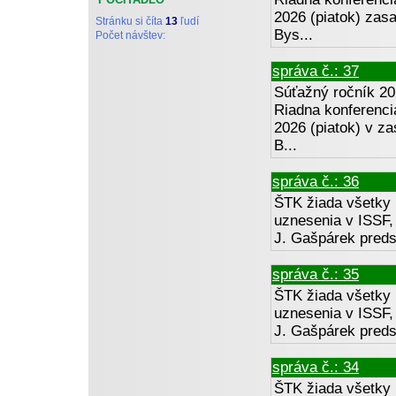
2026 (piatok) zas
Stránku si číta
13
ľudí
Bys...
Počet návštev:
správa č.: 37
Súťažný ročník 20
Riadna konferenci
2026 (piatok) v z
B...
správa č.: 36
ŠTK žiada všetky 
uznesenia v ISSF, 
J. Gašpárek preds
správa č.: 35
ŠTK žiada všetky 
uznesenia v ISSF, 
J. Gašpárek preds
správa č.: 34
ŠTK žiada všetky 