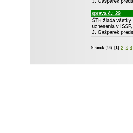
J. Gašpárek preds
správa č.: 29
ŠTK žiada všetky 
uznesenia v ISSF, 
J. Gašpárek preds
Stránok (44):
[1]
2
3
4
Tieto stránky vytvoril a d