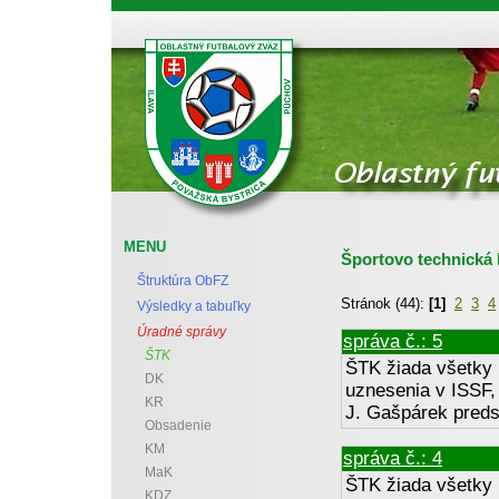
Oblastný futbalový zväz Považská Bystrica
MENU
Športovo technická 
Štruktúra ObFZ
Stránok (44):
[1]
2
3
4
Výsledky a tabuľky
Úradné správy
správa č.: 5
ŠTK
ŠTK žiada všetky 
DK
uznesenia v ISSF, 
KR
J. Gašpárek preds
Obsadenie
KM
správa č.: 4
MaK
ŠTK žiada všetky 
KDZ