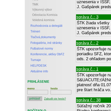
uznesenia v ISSF, 
TMK
J. Gašpárek preds
Výkonný výbor
Odvolacia Komisia
správa č.: 3
Volebná komisia
ŠTK žiada všetky 
Rozhodcovia a delegáti
uznesenia v ISSF, 
Tréneri
J. Gašpárek preds
Tlačivá,dokumenty
správa č.: 2
Fotogaléria, iné stránky
ŠTK upozorňuje n
Futbalové normy
poriadku SFZ, ktor
Konferencie, aktívy ObFZ
ods. 2 ohľadom pot
Turnaje
HELPDESK
správa č.: 1
Aktuálne info
ŠTK upozorňuje 
S&UACUTE;ťAžN&
PRIHLÁSENIE
platnosť dňa 01.0
meno
heslo
pre štart hráča vo.
Zabudli ste heslo?
správa č.: 38
Súťažný ročník 20
Riadna konferenci
POČÍTADLO